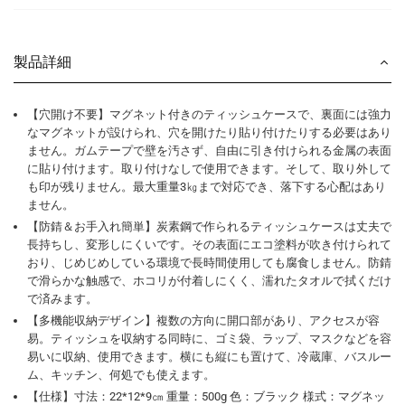
製品詳細
【穴開け不要】マグネット付きのティッシュケースで、裏面には強力
なマグネットが設けられ、穴を開けたり貼り付けたりする必要はあり
ません。ガムテープで壁を汚さず、自由に引き付けられる金属の表面
に貼り付けます。取り付けなしで使用できます。そして、取り外して
も印が残りません。最大重量3㎏まで対応でき、落下する心配はあり
ません。
【防錆＆お手入れ簡単】炭素鋼で作られるティッシュケースは丈夫で
長持ちし、変形しにくいです。その表面にエコ塗料が吹き付けられて
おり、じめじめしている環境で長時間使用しても腐食しません。防錆
で滑らかな触感で、ホコリが付着しにくく、濡れたタオルで拭くだけ
で済みます。
【多機能収納デザイン】複数の方向に開口部があり、アクセスが容
易。ティッシュを収納する同時に、ゴミ袋、ラップ、マスクなどを容
易いに収納、使用できます。横にも縦にも置けて、冷蔵庫、バスルー
ム、キッチン、何処でも使えます。
【仕様】寸法：22*12*9㎝ 重量：500g 色：ブラック 様式：マグネッ