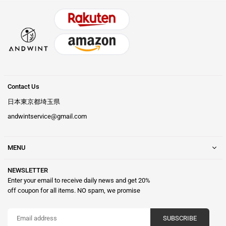
Contact Us
日本東京都埼玉県
andwintservice@gmail.com
MENU
NEWSLETTER
Enter your email to receive daily news and get 20%
off coupon for all items. NO spam, we promise
SUBSCRIBE