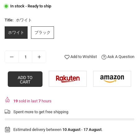
price
In stock - Ready to ship
Title:
ホワイト
ホワイト
ブラック
Add to Wishlist
Ask A Question
ADD TO
CART
19
sold in last
7
hours
Spent
more to get free shipping
Estimated delivery between
10 August
-
17 August
.