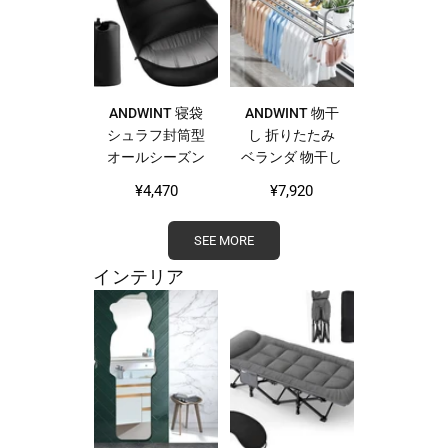
ヤ 便利デザイン
おもちゃ ヨガグ
付き 買い物 キ
ッズ 様々なシー
ャンプ
ンに適用
ANDWINT 寝袋
ANDWINT 物干
シュラフ封筒型
し 折りたたみ
オールシーズン
ベランダ 物干し
車中泊 マット
伸縮可能 78-
Regular
Regular
¥4,470
¥7,920
保温 防水 丸洗
140cm 組立不要
price
price
い可能 快適温度
洗濯物干し 一人
SEE MORE
軽量 登山 防災
暮らし 乾燥ラッ
用 収納袋付き
ク 壁掛け式 省
インテリア
1KG
スペース 洗濯ハ
ンガー 隙間収納
布団干し 屋外室
内兼用 枕/靴/布
団/花台/タオル
適応