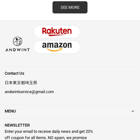
ク6枚 皿立て 包
収納可能 高さ2
SEE MORE
丁スタンド まな
段階調節 キッチ
板立て 箸立て
ン収納ラック レ
スチール 食器ラ
ンジボード トー
ック シンク上
スターラック 調
水切りラック 流
味料棚 省スペー
し台 キッチン収
ス 耐荷重30kg
納ラック 組立簡
単 ブラック
Contact Us
日本東京都埼玉県
andwintservice@gmail.com
MENU
NEWSLETTER
Enter your email to receive daily news and get 20%
off coupon for all items. NO spam, we promise