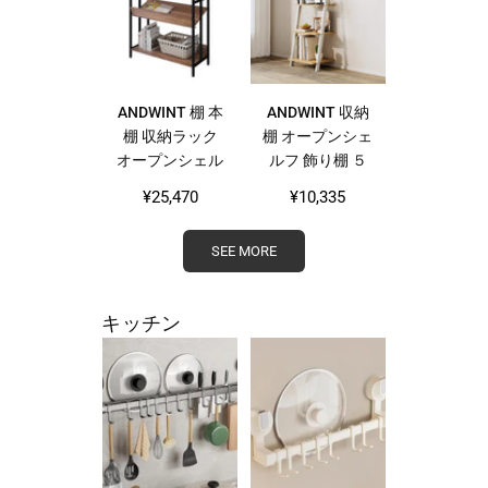
ー台 机上整理
ド 壁付け棚 お
ナチュラル オー
しゃれ 北欧 ナ
ク ホワイト
チュラル
ANDWINT 棚 本
ANDWINT 収納
棚 収納ラック
棚 オープンシェ
オープンシェル
ルフ 飾り棚 ５
フ 5段 高さ156×
段ラック 棚ラッ
Regular
Regular
¥25,470
¥10,335
幅84×奥行34cm
ク木製 おしゃれ
price
price
木製 ハンガーラ
本棚スリム 壁面
SEE MORE
ック 棚板高さ調
収納 北欧スタイ
節可能 キッチン
ル ブラウン 玄
棚 木目調 北欧
関 リビングルー
キッチン
飾り棚 自由変化
ム 木目幅45×奥
組立簡単 レンジ
行35×高さ
ラック デスク
154.3cm
おしゃれ家具