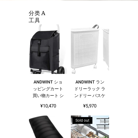
分类 A
工具
ANDWINT ショ
ANDWINT ラン
ッピングカート
ドリーラック ラ
買い物カート シ
ンドリー バスケ
ョッピングキャ
ット 洗濯かご
Regular
¥10,470
¥5,970
リー カート 60L
大容量 折りたた
price
折りたたみ収納
み式 高通気性
Sold out
対応 コンパクト
カビや匂い防止
軽量 持ち運び簡
360度回転キャ
単 大きめのタイ
スター付き 衣類