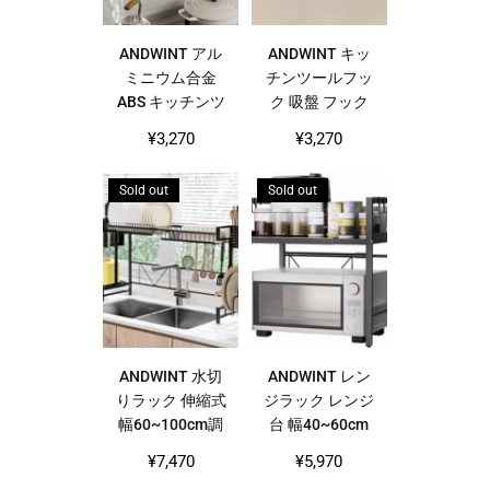
ANDWINT アル
ANDWINT キッ
ミニウム合金
チンツールフッ
ABS キッチンツ
ク 吸盤 フック
ールフック 強力
強力 アルミニウ
Regular
¥3,270
¥3,270
吸盤 強固アルミ
ム キッチンラッ
price
ニウム キッチン
ク 防水防錆 キ
Sold out
Sold out
ラック 防水防錆
ッチン収納 調理
キッチン収納 調
器具 鍋蓋置き
理器具 鍋蓋置き
キッチンツール
可動式フック 壁
収納 壁掛け 可
傷つけない 12個
動式フック 壁
フック 60cm
傷つけない
40cm 8個フック
ANDWINT 水切
ANDWINT レン
りラック 伸縮式
ジラック レンジ
幅60~100cm調
台 幅40~60cm
節可能 大容量
伸縮式 フック6
Regular
Regular
¥7,470
¥5,970
多機能収納 フッ
枚付属で掛ける
price
price