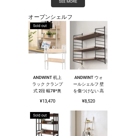
SEE MORE
ットテーブル ラ
カビや匂い防止
ップトップテー
360度回転キャ
ブル 幅56×奥行
スター付き 衣類
オープンシェルフ
32×高さ25cm
おもちゃ ヨガグ
Sold out
PCデスク 学習
ッズ 様々なシー
ベッド ソファ
ンに適用
在宅勤務 食事
利用可
ANDWINT 机上
ANDWINT ウォ
ラック クランプ
ールシェルフ 壁
式 2段 幅78*奥
を傷つけない 高
行22*高さ90cm
さ調節可能 3段
Regular
Regular
¥13,470
¥8,520
デスク上 高さ調
式 幅60 木製 DIY
price
price
整 書類 ファイ
ラック 取り付け
Sold out
ル 収納 デスク
簡単 賃貸 飾り
ボード 後付け
棚 収納棚 穴あ
取付簡単 モニタ
け不要 石膏ボー