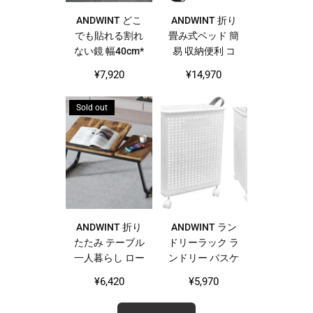
ANDWINT どこ
ANDWINT 折り
でも貼れる割れ
畳み式ベッド 簡
ない鏡 幅40cm*
易 収納便利 コ
高120cm クマ
ット アウトドア
Regular
Regular
¥7,920
¥14,970
貼る鏡 壁掛け鏡
耐荷重200kg
price
price
ミラー 全身鏡
Sold out
姿見 アクリルミ
ラー ミラーシー
ト ウォールミラ
ー 化粧鏡 ソフ
トミラー
ANDWINT 折り
ANDWINT ラン
たたみ テーブル
ドリーラック ラ
一人暮らし ロー
ンドリー バスケ
テーブル 折り畳
ット 洗濯かご
Regular
¥6,420
¥5,970
み 角度調節可能
大容量 折りたた
price
ちゃぶ台 机 ベ
み式 高通気性